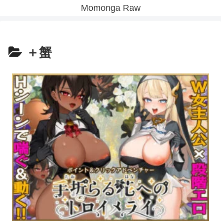
Momonga Raw
＋蟹