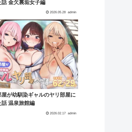
なった話 金欠裏垢女子編
2026.05.28
admin
部屋が幼馴染ギャルのヤリ部屋に
なった話 温泉旅館編
2026.02.17
admin