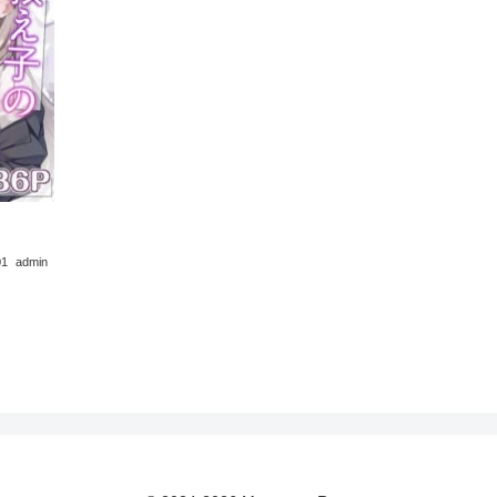
01
admin