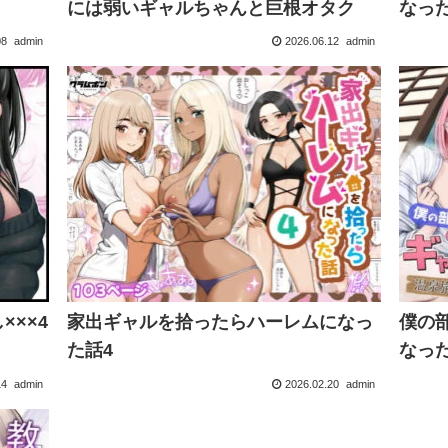
には弱いギャルちゃんと巨根オタク
08
admin
2026.06.12
admin
××4
家出ギャルを拾ったらハーレムになっ
僕の
た話4
14
admin
2026.02.20
admin