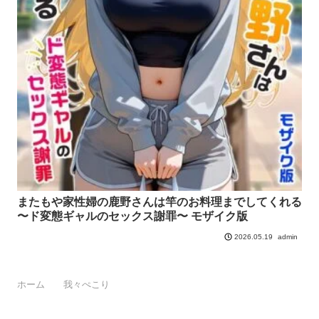
またもや家性婦の鹿野さんは竿のお料理までしてくれる
〜ド変態ギャルのセックス謝罪〜 モザイク版
admin
2026.05.19
ホーム
我々ぺこり