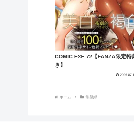
COMIC E×E 72【FANZA限定
き】
2026.07.
ホーム
常磐緑