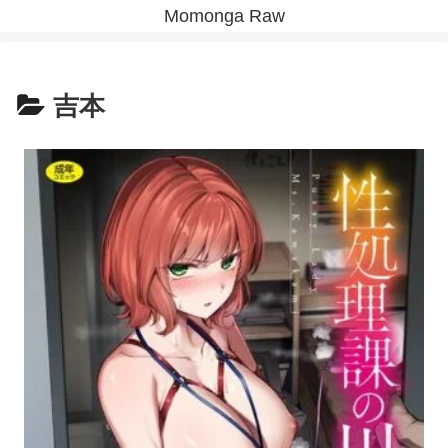
Momonga Raw
吉本