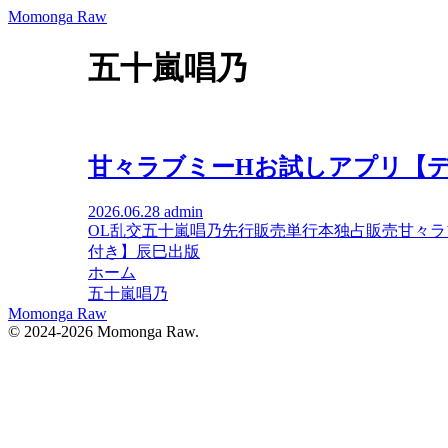
Momonga Raw
五十嵐唱乃
甘々ラブミーHお試しアプリ【デ
2026.06.28
admin
OL
乱交
五十嵐唱乃
先行販売
単行本
独占販売
甘々ラ
付き】
辰巳出版
ホーム
五十嵐唱乃
Momonga Raw
© 2024-2026 Momonga Raw.