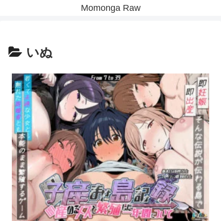
Momonga Raw
いぬ